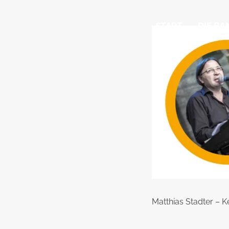
START
DIE BA
Matthias Stadter – 