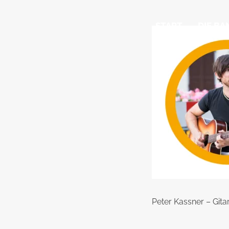
START
DIE BA
Peter Kassner – Gita