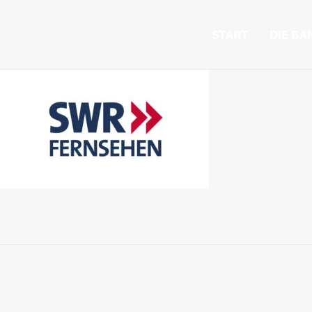
START
DIE BA